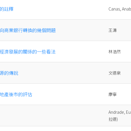
的註釋
Canas, Ana
向商業銀行轉換的幾個問題
王濤
經濟發展的關係的一些看法
林浩然
源的傳說
文德泉
地產後市的評估
康寧
Andrade, E
拉德)