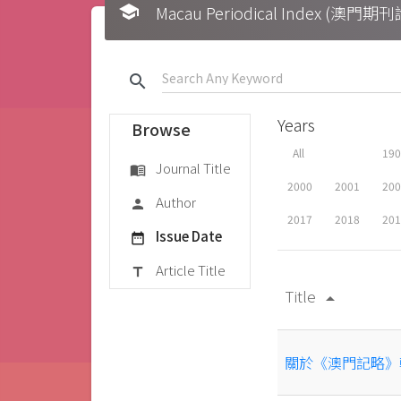
school
Macau Periodical Index (澳門
search
Years
Browse
All
19
Journal Title
menu_book
2000
2001
20
Author
person
2017
2018
20
Issue Date
date_range
Article Title
title
Title
arrow_drop_up
關於《澳門記略》