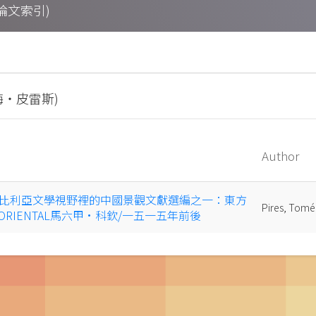
期刊論文索引)
(托梅‧皮雷斯)
Author
比利亞文學視野裡的中國景觀文獻選編之一：東方
Pires, T
A ORIENTAL馬六甲·科欽/一五一五年前後