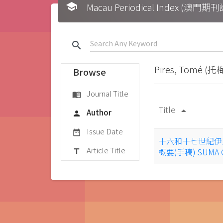
school
Macau Periodical Index (澳門
search
Pires, Tomé 
Browse
Journal Title
menu_book
Title
arrow_drop_up
Author
person
Issue Date
date_range
十六和十七世紀伊
Article Title
概要(手稿) SUM
title