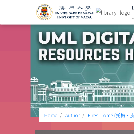
U
Home
Author
Pires, Tomé (托梅