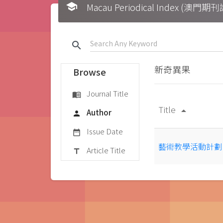
school
Macau Periodical Index (澳門
search
新奇異果
Browse
Journal Title
menu_book
Title
arrow_drop_up
Author
person
Issue Date
date_range
藝術教學活動計劃
Article Title
title