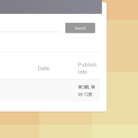
Search
Publish
Date
Info
第5期, 第
69-72頁