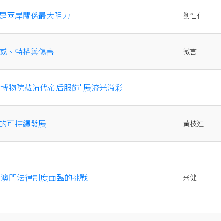
，是兩岸關係最大阻力
劉性仁
官威、特權與傷害
微言
宮博物院藏清代帝后服飾"展流光溢彩
"的可持續發展
黃枝連
則下澳門法律制度面臨的挑戰
米健