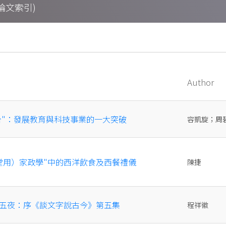
期刊論文索引)
Author
平台"：發展教育與科技事業的一大突破
容凱旋；周
堂用）家政學"中的西洋飲食及西餐禮儀
陳捷
第五夜：序《談文字說古今》第五集
程祥徽