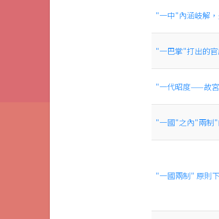
"一中"內涵岐解
"一巴掌"打出的
"一代昭度——故
"一國"之內"兩制
"一國兩制" 原