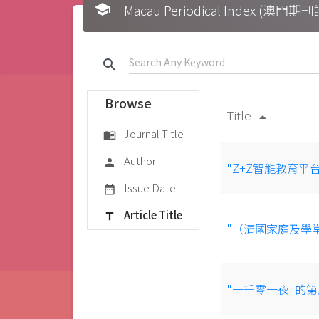
school
Macau Periodical Index (澳門
search
Browse
Title
arrow_drop_up
Journal Title
menu_book
Author
person
"Z+Z智能教育
Issue Date
date_range
Article Title
title
"（清國家庭及學
"一千零一夜"的