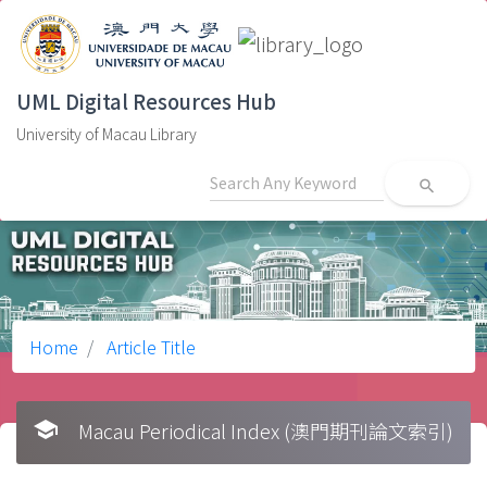
UML Digital Resources Hub
University of Macau Library
search
Home
Article Title
school
Macau Periodical Index (澳門期刊論文索引)