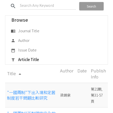
search
Search
Browse
Journal Title
menu_book
Author
person
Issue Date
date_range
Article Title
title
Author
Date
Publish
Title
arrow_drop_up
Info
第21期,
"一國兩制"下出入境和定居
梁錫泉
第31-57
制度若干問題比較研究
頁