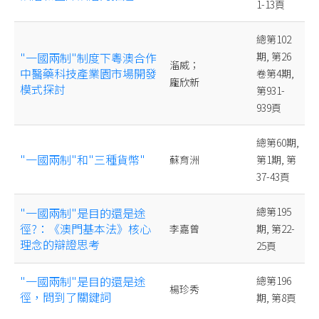
1-13頁
總第102
"一國兩制"制度下粵澳合作
期, 第26
溜威；
中醫藥科技產業園市場開發
卷第4期,
龐欣新
模式探討
第931-
939頁
總第60期,
"一國兩制"和"三種貨幣"
蘇育洲
第1期, 第
37-43頁
"一國兩制"是目的還是途
總第195
徑?：《澳門基本法》核心
李嘉曾
期, 第22-
理念的辯證思考
25頁
"一國兩制"是目的還是途
總第196
楊珍秀
徑，問到了關鍵詞
期, 第8頁