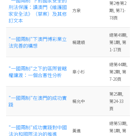
"一國兩制"下對國家安全的
第2卷第2
刑法保護：讀澳門《維護國
方泉
期, 第71-
家安全法》（草案）及其修
78頁
訂文本
總第49期,
"一國兩制"下澳門博彩業立
楊建順
第1期, 第
法完善的構想
1-17頁
總第44期,
"一國兩制"之下的區際管轄
章小杉
第2期, 第
權讓渡：一個合憲性分析
7-20頁
第25期,
"一國兩制"在澳門的成功實
楊允中
第24-33
踐
頁
總第53期,
"一國兩制"成功實踐對中國
黃進
第1期, 第
法治和國際法治的推進