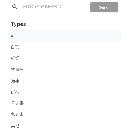
search
Search
Types
All
白契
紅契
買賣契
捷報
試卷
公文書
私文書
其他