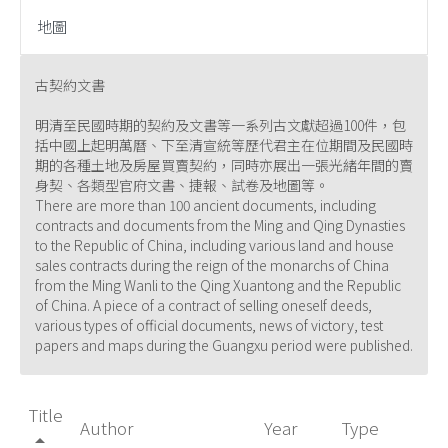
地圖
古契約文書
明清至民國時期的契約及文書等一系列古文獻超過100件，包
括中國上起明萬曆、下至清宣統等歷代君主在位期間及民國時
期的各種土地及房屋買賣契約，同時亦展出一張光緒年間的賣
身契、各類型官府文書、捷報、試卷及地圖等。
There are more than 100 ancient documents, including
contracts and documents from the Ming and Qing Dynasties
to the Republic of China, including various land and house
sales contracts during the reign of the monarchs of China
from the Ming Wanli to the Qing Xuantong and the Republic
of China. A piece of a contract of selling oneself deeds,
various types of official documents, news of victory, test
papers and maps during the Guangxu period were published.
Title
Author
Year
Type
arrow_drop_up