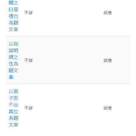
聞之
曰是
不詳
試卷
禮也
為題
文章
以自
誠明
謂之
不詳
試卷
性為
題文
章
以君
子思
不出
不詳
試卷
其位
為題
文章