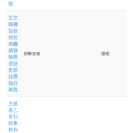
尾
王文
鎬遵
旨欽
授巡
政廳
頒發
歙縣官報
捷報
執照
咨送
吏部
註冊
指日
高陞
王銘
恩乙
亥科
試奉
欽命