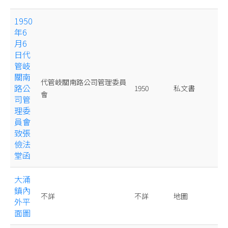
1950
年6
月6
日代
管岐
關南
代管岐關南路公司管理委員
路公
1950
私文書
會
司管
理委
員會
致張
儉法
堂函
大涌
鎮內
不詳
不詳
地圖
外平
面圖