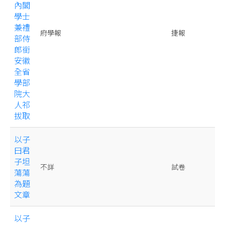
內閣
學士
兼禮
府學報
捷報
部侍
郎銜
安徽
全省
學部
院大
人祁
拔取
以子
曰君
子坦
不詳
試卷
蕩蕩
為題
文章
以子