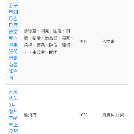
壬子
年四
月吉
日彥
彥德堂、關寬、關遵、關
德堂
等立
藝、關浩、怡昌堂、關貫、
1912
私文書
聯集
梁楊、譚堯、陳俊、關桐
股份
芳、由義堂、關明
開張
南昌
隆合
同
天啟
貳年
9月
徽州
徽州府
1622
買賣契 紅契
府給
朱正
茂契