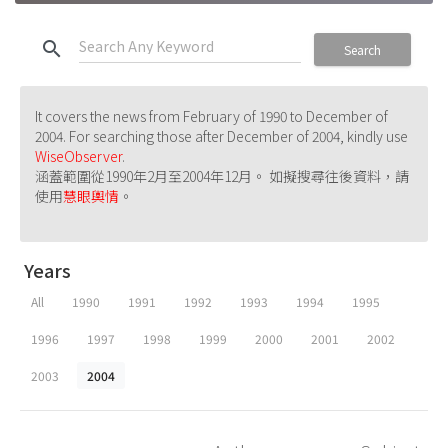
search
Search
It covers the news from February of 1990 to December of
2004. For searching those after December of 2004, kindly use
WiseObserver
.
涵蓋範圍從1990年2月至2004年12月。 如擬搜尋往後資料，請
使用
慧眼輿情
。
Years
All
1990
1991
1992
1993
1994
1995
1996
1997
1998
1999
2000
2001
2002
2003
2004