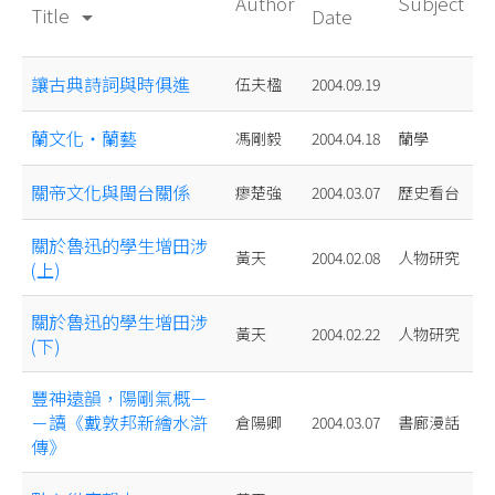
Author
Subject
Title
Date
arrow_drop_down
讓古典詩詞與時俱進
伍夫楹
2004.09.19
蘭文化‧蘭藝
馮剛毅
2004.04.18
蘭學
關帝文化與閩台關係
瘳楚強
2004.03.07
歷史看台
關於魯迅的學生增田涉
黃天
2004.02.08
人物研究
(上)
關於魯迅的學生增田涉
黃天
2004.02.22
人物研究
(下)
豐神遠韻，陽剛氣概－
－讀《戴敦邦新繪水滸
倉陽卿
2004.03.07
書廊漫話
傳》