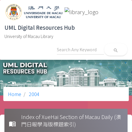
UML Digital Resources Hub
University of Macau Library
search
Home
2004
Index of XueHai Section of Macau Daily (澳
menu_book
門日報學海版標題索引)