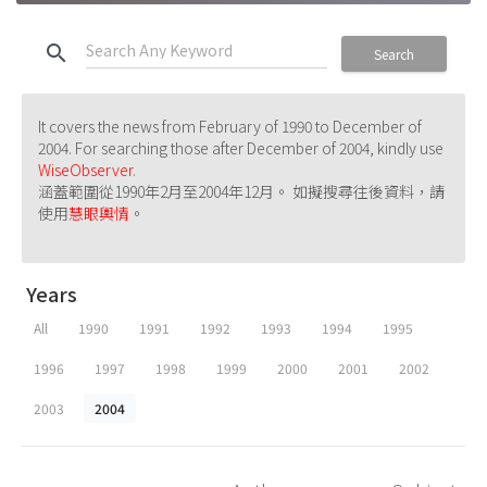
search
Search
It covers the news from February of 1990 to December of
2004. For searching those after December of 2004, kindly use
WiseObserver
.
涵蓋範圍從1990年2月至2004年12月。 如擬搜尋往後資料，請
使用
慧眼輿情
。
Years
All
1990
1991
1992
1993
1994
1995
1996
1997
1998
1999
2000
2001
2002
2003
2004