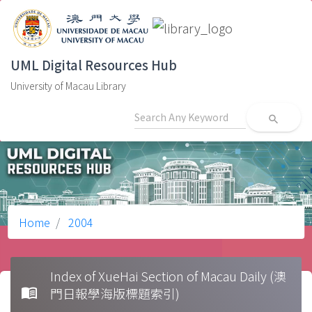
UML Digital Resources Hub
University of Macau Library
search
Home
2004
Index of XueHai Section of Macau Daily (澳
menu_book
門日報學海版標題索引)