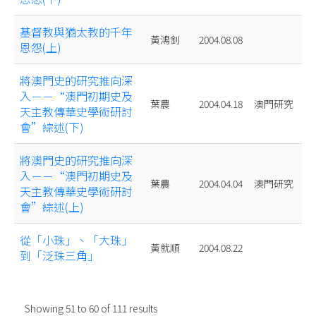
基督教與猶太教的千年
黃鴻釗
2004.08.08
恩怨(上)
將澳門史的研究推向深
入－－“澳門初期史及
葉農
2004.04.18
澳門研究
天主教傳華史學術研討
會”綜述(下)
將澳門史的研究推向深
入－－“澳門初期史及
葉農
2004.04.04
澳門研究
天主教傳華史學術研討
會”綜述(上)
從「小珠」、「大珠」
黃就順
2004.08.22
到「泛珠三角」
Showing
51
to
60
of
111
results