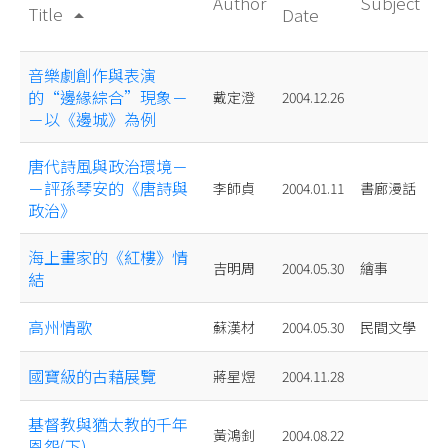
Author
Subject
Title
Date
arrow_drop_up
音樂劇創作與表演
的“邊緣綜合”現象－
戴定澄
2004.12.26
－以《邊城》為例
唐代詩風與政治環境－
－評孫琴安的《唐詩與
李師貞
2004.01.11
書廊漫話
政治》
海上畫家的《紅樓》情
吉明周
2004.05.30
繪事
結
高州情歌
蘇漢材
2004.05.30
民間文學
國寶級的古藉展覽
蔣星煜
2004.11.28
基督教與猶太教的千年
黃鴻釗
2004.08.22
恩怨(下)