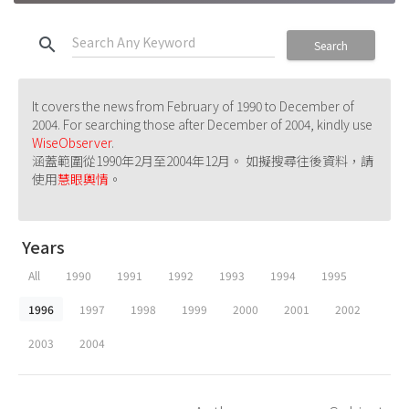
search
Search
It covers the news from February of 1990 to December of
2004. For searching those after December of 2004, kindly use
WiseObserver
.
涵蓋範圍從1990年2月至2004年12月。 如擬搜尋往後資料，請
使用
慧眼輿情
。
Years
All
1990
1991
1992
1993
1994
1995
1996
1997
1998
1999
2000
2001
2002
2003
2004