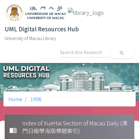
UML Digital Resources Hub
University of Macau Library
search
Home
1996
Index of XueHai Section of Macau Daily (澳
menu_book
門日報學海版標題索引)