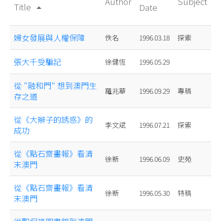
Author
Subject
Title
Date
arrow_drop_up
婦女發展與人權保障
佚名
1996.03.18
探索
張大千受騙記
徐健恆
1996.05.29
從 "融和門" 想到澳門生
羅兆華
1996.09.29
專稿
存之道
從《大辮子的誘惑》的
李文斌
1996.07.21
探索
成功
從《點石齋畫報》看清
徐新
1996.06.09
史苑
末澳門
從《點石齋畫報》看清
徐新
1996.05.30
特稿
末澳門