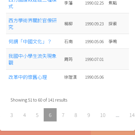
李藩
1990.02.25
焦點
式
西方學術界關於官僚研
楊柳
1990.09.23
探索
究
何謂「中國文化」？
石南
1990.05.06
爭鳴
我國中小學生流失現象
周筠
1990.07.01
觀
改革中的懷舊心理
徐理漢
1990.05.06
Showing
51
to
60
of
141
results
2
3
4
5
6
7
8
9
10
...
14