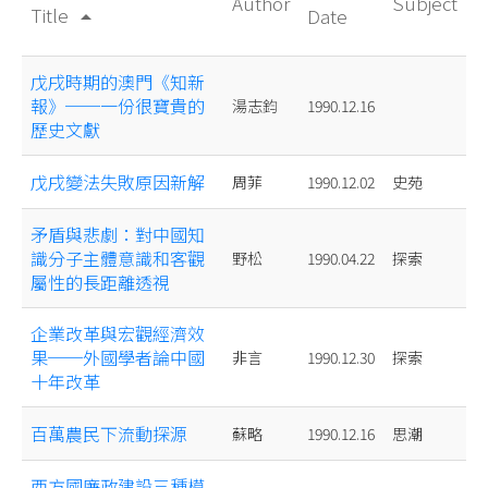
Author
Subject
Title
Date
arrow_drop_up
戊戌時期的澳門《知新
報》──一份很寶貴的
湯志鈞
1990.12.16
歷史文獻
戊戌變法失敗原因新解
周菲
1990.12.02
史苑
矛盾與悲劇：對中國知
識分子主體意識和客觀
野松
1990.04.22
探索
屬性的長距離透視
企業改革與宏觀經濟效
果──外國學者論中國
非言
1990.12.30
探索
十年改革
百萬農民下流動探源
蘇略
1990.12.16
思潮
西方國廉政建設三種模