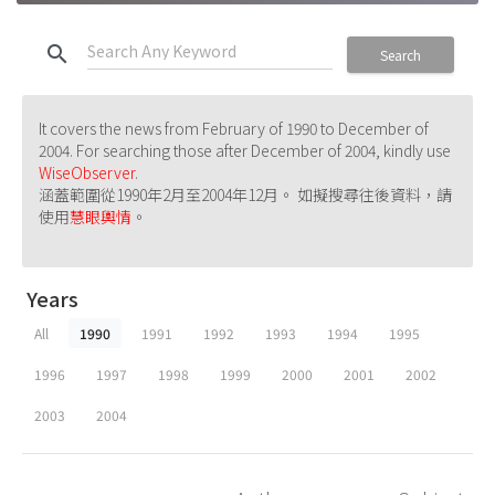
search
Search
It covers the news from February of 1990 to December of
2004. For searching those after December of 2004, kindly use
WiseObserver
.
涵蓋範圍從1990年2月至2004年12月。 如擬搜尋往後資料，請
使用
慧眼輿情
。
Years
All
1990
1991
1992
1993
1994
1995
1996
1997
1998
1999
2000
2001
2002
2003
2004