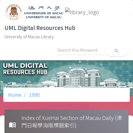
UML Digital Resources Hub
University of Macau Library
search
Home
1990
Index of XueHai Section of Macau Daily (澳
menu_book
門日報學海版標題索引)