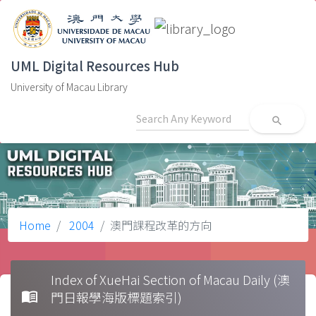
UML Digital Resources Hub
University of Macau Library
search
Home
2004
澳門課程改革的方向
Index of XueHai Section of Macau Daily (澳
menu_book
門日報學海版標題索引)