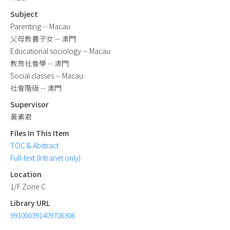
Subject
Parenting -- Macau
父母教養子女 -- 澳門
Educational sociology -- Macau
教育社會學 -- 澳門
Social classes -- Macau
社會階級 -- 澳門
Supervisor
黃素君
Files In This Item
TOC & Abstract
Full-text (Intranet only)
Location
1/F Zone C
Library URL
991000391409706306