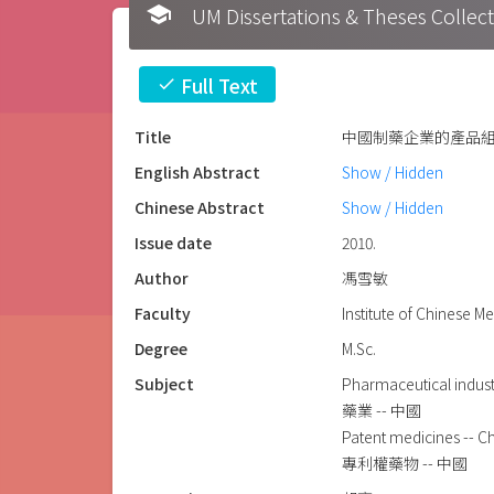
school
UM Dissertations & Theses 
Full Text
check
Title
中國制藥企業的產品
English Abstract
Show / Hidden
Chinese Abstract
Show / Hidden
Issue date
2010.
Author
馮雪敏
Faculty
Institute of Chinese M
Degree
M.Sc.
Subject
Pharmaceutical indust
藥業 -- 中國
Patent medicines -- C
專利權藥物 -- 中國