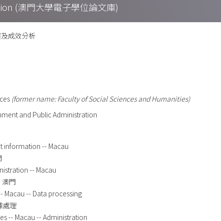
Collection (澳門大學電子學位論文庫)
展及成效分析
nces
(former name: Faculty of Social Sciences and Humanities)
ment and Public Administration
t information -- Macau
門
inistration -- Macau
 澳門
-- Macau -- Data processing
數據處理
ges -- Macau -- Administration