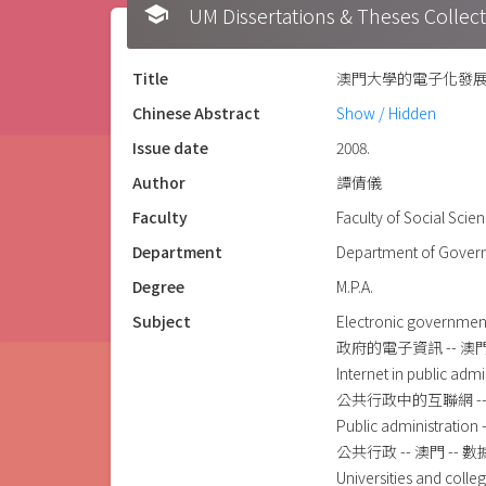
school
UM Dissertations & Theses 
Title
澳門大學的電子化發
Chinese Abstract
Show / Hidden
Issue date
2008.
Author
譚倩儀
Faculty
Faculty of Social Scie
Department
Department of Govern
Degree
M.P.A.
Subject
Electronic governmen
政府的電子資訊 -- 澳
Internet in public adm
公共行政中的互聯網 --
Public administration 
公共行政 -- 澳門 -- 
Universities and colle