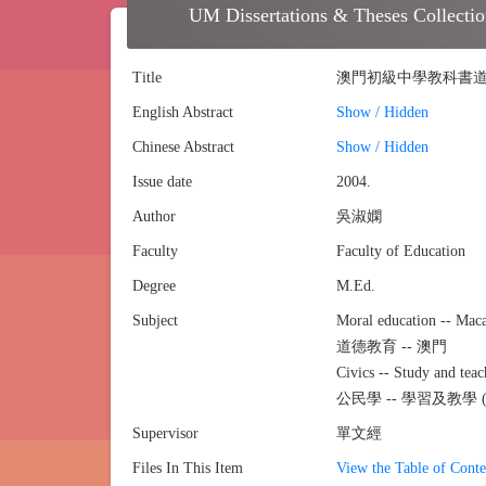
school
UM Dissertations & Theses C
Title
澳門初級中學教科書
English Abstract
Show / Hidden
Chinese Abstract
Show / Hidden
Issue date
2004.
Author
吳淑嫻
Faculty
Faculty of Education
Degree
M.Ed.
Subject
Moral education -- Mac
道德教育 -- 澳門
Civics -- Study and tea
公民學 -- 學習及教學 (
Supervisor
單文經
Files In This Item
View the Table of Conte