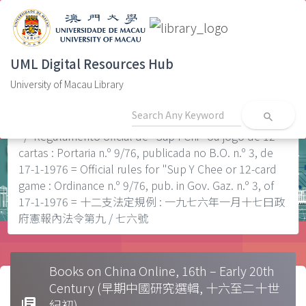
UML Digital Resources Hub
University of Macau Library
search
Home
Gambling0s
Regulamento oficial de "Sap I Chi" ou jogo de 12
cartas : Portaria n.º 9/76, publicada no B.O. n.º 3, de
17-1-1976 = Official rules for "Sup Y Chee or 12-card
game : Ordinance n.º 9/76, pub. in Gov. Gaz. n.º 3, of
17-1-1976 = 十二支法定規例 : 一九七六年一月十七曰政
府憲報內法令第九 / 七六號
Books on China Online, 16th – Early 20th
Century (早期中國研究選輯, 十六至二十世
library_books
紀初)