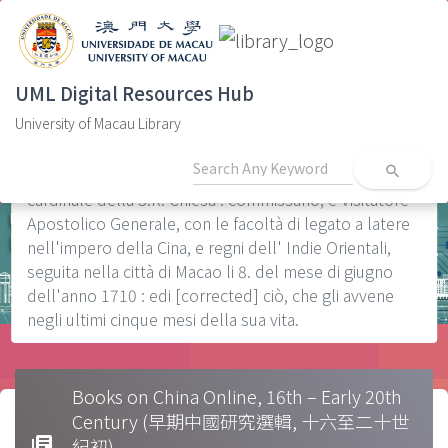
UML Digital Resources Hub
University of Macau Library
Home
Morte e enterro0s
Relazione della preziosa morte dell'Eminentiss. e
search
Reverendiss. Carlo Tomaso Maillard di Tournon, prete
cardinale della S.R. Chiesa : commissario, e Visitatore
Apostolico Generale, con le facoltà di legato a latere
nell'impero della Cina, e regni dell' Indie Orientali,
seguita nella città di Macao li 8. del mese di giugno
dell'anno 1710 : edi [corrected] ciò, che gli avvene
negli ultimi cinque mesi della sua vita.
Books on China Online, 16th – Early 20th
Century (早期中國研究選輯, 十六至二十世
library_books
紀初)