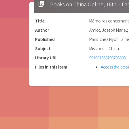
library_books
Books on China Online, 16t
Title
Mémoires concernant l'
Author
Amiot, Joseph Marie,;
Published
Paris :chez Nyon l'aîn
Subject
Missions -- China
Library URL
991001568799706306
Files in this item
Access the boo