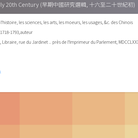
h – Early 20th Century (早期中國研究選輯, 十六至二十世紀初)
histoire, les sciences, les arts, les moeurs, les usages, &c. des Chinois
 1718-1793,auteur
é, Libraire, rue du Jardinet ... près de l'Imprimeur du Parlement, MDCCLXXX
k