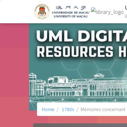
U
Home
1780s
Mémoires concernant l'h