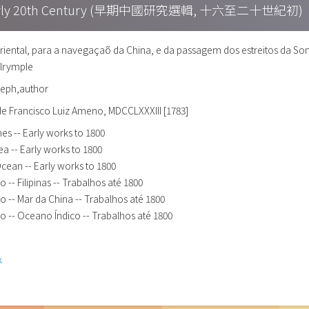
h – Early 20th Century (早期中國研究選輯, 十六至二十世紀初)
iental, para a navegaçaõ da China, e da passagem dos estreitos da Sonda
alrymple
seph,author
. de Francisco Luiz Ameno, MDCCLXXXIII [1783]
ines -- Early works to 1800
ea -- Early works to 1800
 Ocean -- Early works to 1800
-- Filipinas -- Trabalhos até 1800
 -- Mar da China -- Trabalhos até 1800
 -- Oceano Índico -- Trabalhos até 1800
k