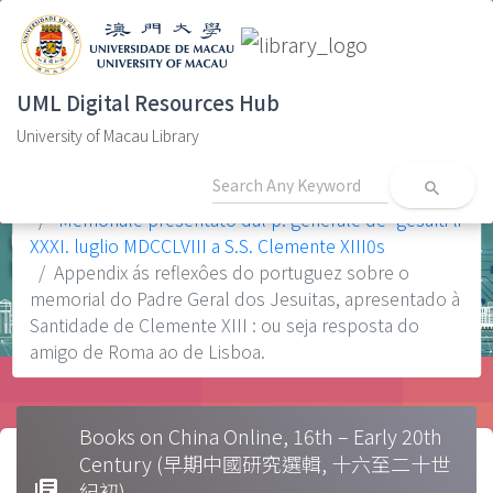
UML Digital Resources Hub
University of Macau Library
search
Home
Memoriale presentato dal p. generale de' gesuiti li
XXXI. luglio MDCCLVIII a S.S. Clemente XIII0s
Appendix ás reflexôes do portuguez sobre o
memorial do Padre Geral dos Jesuitas, apresentado à
Santidade de Clemente XIII : ou seja resposta do
amigo de Roma ao de Lisboa.
Books on China Online, 16th – Early 20th
Century (早期中國研究選輯, 十六至二十世
library_books
紀初)