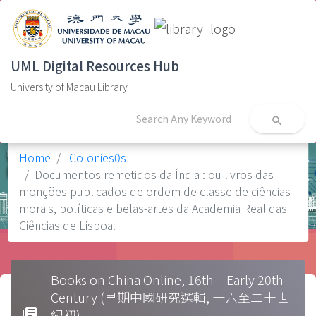
UML Digital Resources Hub
University of Macau Library
search
Home
Colonies0s
Documentos remetidos da Índia : ou livros das
monções publicados de ordem de classe de ciências
morais, políticas e belas-artes da Academia Real das
Ciências de Lisboa.
Books on China Online, 16th – Early 20th
Century (早期中國研究選輯, 十六至二十世
library_books
紀初)