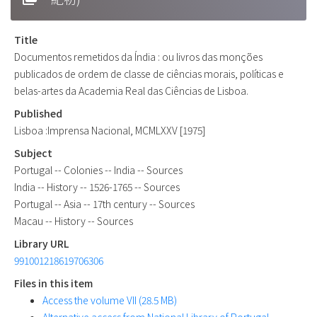
Title
Documentos remetidos da Índia : ou livros das monções
publicados de ordem de classe de ciências morais, políticas e
belas-artes da Academia Real das Ciências de Lisboa.
Published
Lisboa :Imprensa Nacional, MCMLXXV [1975]
Subject
Portugal -- Colonies -- India -- Sources
India -- History -- 1526-1765 -- Sources
Portugal -- Asia -- 17th century -- Sources
Macau -- History -- Sources
Library URL
991001218619706306
Files in this item
Access the volume VII (28.5 MB)
Alternative access from National Library of Portugal