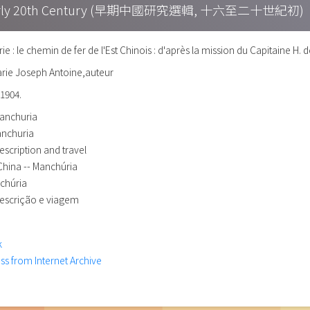
h – Early 20th Century (早期中國研究選輯, 十六至二十世紀初)
ie : le chemin de fer de l'Est Chinois : d'après la mission du Capitaine H
arie Joseph Antoine,auteur
 1904.
Manchuria
anchuria
escription and travel
China -- Manchúria
nchúria
Descrição e viagem
k
ess from Internet Archive