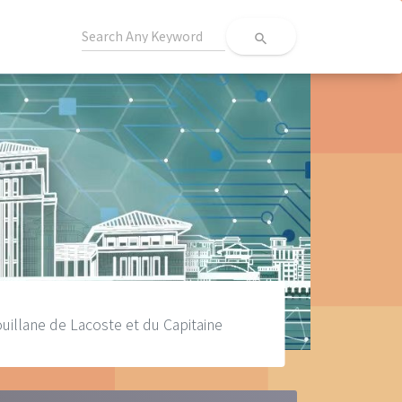
search
ouillane de Lacoste et du Capitaine