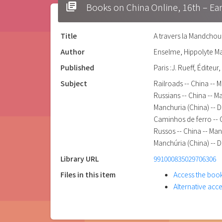
library_books
Books on China Online, 16t
Title
A travers la Mandchour
Author
Enselme, Hippolyte M
Published
Paris :J. Rueff, Éditeur,
Subject
Railroads -- China -- 
Russians -- China -- M
Manchuria (China) -- D
Caminhos de ferro -- 
Russos -- China -- Ma
Manchúria (China) -- 
Library URL
991000835029706306
Files in this item
Access the boo
Alternative acc