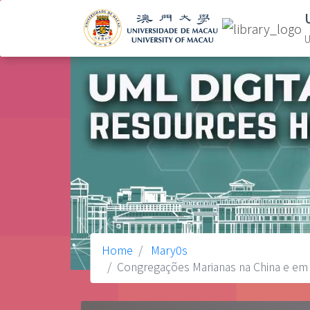
U
Home
Mary0s
Congregações Marianas na China e em 