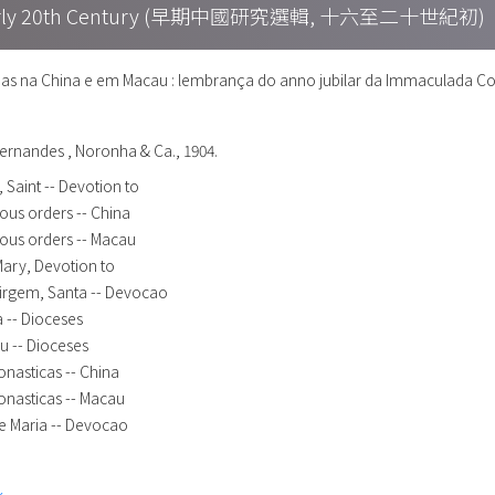
h – Early 20th Century (早期中國研究選輯, 十六至二十世紀初)
s na China e em Macau : lembrança do anno jubilar da Immaculada Con
ernandes , Noronha & Ca., 1904.
, Saint -- Devotion to
ous orders -- China
ious orders -- Macau
ary, Devotion to
Virgem, Santa -- Devocao
a -- Dioceses
au -- Dioceses
onasticas -- China
onasticas -- Macau
 Maria -- Devocao