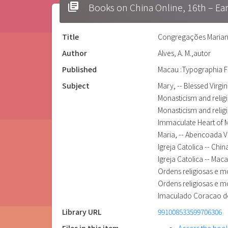
library_books
Books on China Online, 16t
Title
Congregações Mariana
Author
Alves, A. M.,autor
Published
Macau :Typographia F
Subject
Mary, -- Blessed Virgin
Monasticism and religi
Monasticism and relig
Immaculate Heart of M
Maria, -- Abencoada 
Igreja Catolica -- Chin
Igreja Catolica -- Mac
Ordens religiosas e m
Ordens religiosas e m
Imaculado Coracao de
Library URL
991008533599706306