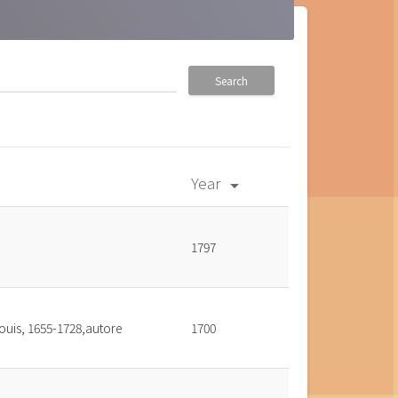
Search
Year
arrow_drop_down
1797
ouis, 1655-1728,autore
1700