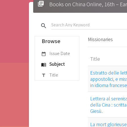
library_books
Books on China Online, 16t
search
Missionaries
Browse
Issue Date
date_range
Title
Subject
menu_book
Estratto delle let
Title
title
appostolici, e mis
in idioma francese
Lettera al sereni
della Cina : scrit
Giesù.
La mort glorieuse