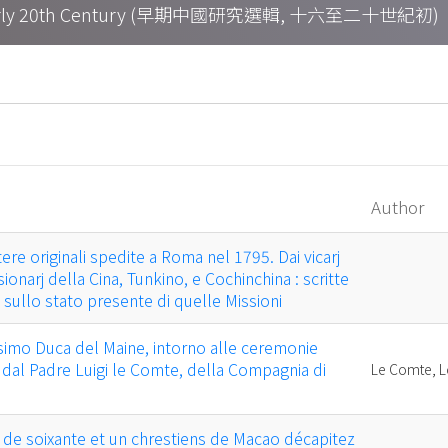
h – Early 20th Century (早期中國研究選輯, 十六至二十世紀初)
Author
tere originali spedite a Roma nel 1795. Dai vicarj
sionarj della Cina, Tunkino, e Cochinchina : scritte
 sullo stato presente di quelle Missioni
ssimo Duca del Maine, intorno alle ceremonie
ta dal Padre Luigi le Comte, della Compagnia di
Le Comte, L
 de soixante et un chrestiens de Macao décapitez