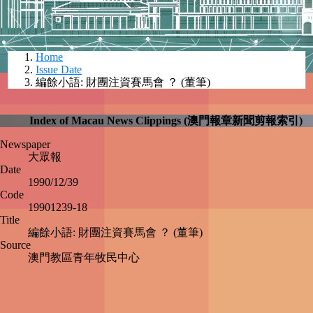
Home
Issue Date
編餘小語: 財團注資賽馬會 ？ (董筆)
Index of Macau News Clippings (澳門報章新聞剪報索引)
Newspaper
大眾報
Date
1990/12/39
Code
19901239-18
Title
編餘小語: 財團注資賽馬會 ？ (董筆)
Source
澳門教區青年牧民中心
feed