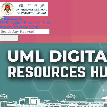
UML Digital Resources Hub
University of Macau Library
search