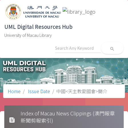
UML Digital Resources Hub
University of Macau Library
search
Home
Issue Date
中國<天主教愛國會>簡介
Index of Macau News Clippings (澳門報章
feed
新聞剪報索引)