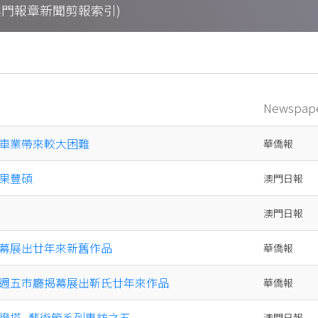
ings (澳門報章新聞剪報索引)
Newspap
車業帶來較大困難
華僑報
果豐碩
澳門日報
澳門日報
幕展出廿年來新舊作品
華僑報
週五市廳揭幕展出靳氏廿年來作品
華僑報
燈塔--藝術節系列專訪之五
澳門日報