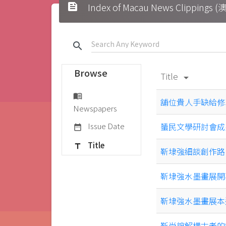
feed
Index of Macau News Clipp
search
Browse
Title
arrow_drop_down
menu_book
舖位貴人手缺給修
Newspapers
Issue Date
蜑民文學研討會成
date_range
Title
title
靳埭強細談創作路
靳埭強水墨畫展開
靳埭強水墨畫展本
靳尚誼解構古老的