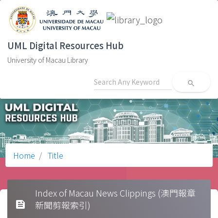
UML Digital Resources Hub
University of Macau Library
search
Home
Title
Index of Macau News Clippings (澳門報章
feed
新聞剪報索引)