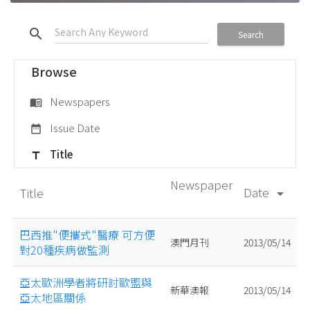
search
Search
Browse
Newspapers
menu_book
Issue Date
date_range
Title
title
Newspaper
Date
Title
arrow_drop_down
巴西推"便攜式"醫療 可方便
澳門月刊
2013/05/14
對20種疾病做監測
亞太歐洲學者將研討歐盟與
新華澳報
2013/05/14
亞太地區關係