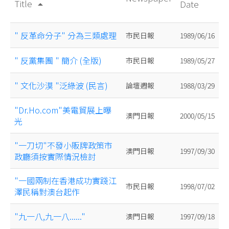
Title
Date
arrow_drop_up
" 反革命分子" 分為三類處理
市民日報
1989/06/16
" 反黨集團 " 簡介 (全版)
市民日報
1989/05/27
" 文化沙漠 "泛綠波 (民言)
論壇週報
1988/03/29
"Dr.Ho.com"美電貿展上曝
澳門日報
2000/05/15
光
"一刀切"不發小販牌政策市
澳門日報
1997/09/30
政廳須按實際情況檢討
"一國兩制在香港成功實踐江
市民日報
1998/07/02
澤民稱對澳台起作
"九一八,九一八......"
澳門日報
1997/09/18