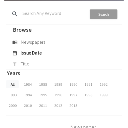
search
Search
Browse
Newspapers
menu_book
Issue Date
date_range
Title
title
Years
All
1984
1988
1989
1990
1991
1992
1993
1994
1995
1996
1997
1998
1999
2000
2010
2011
2012
2013
Newspaper