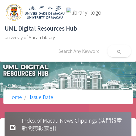
UML Digital Resources Hub
University of Macau Library
search
Home
Issue Date
Index of Macau News Clippings (澳門報章
feed
新聞剪報索引)