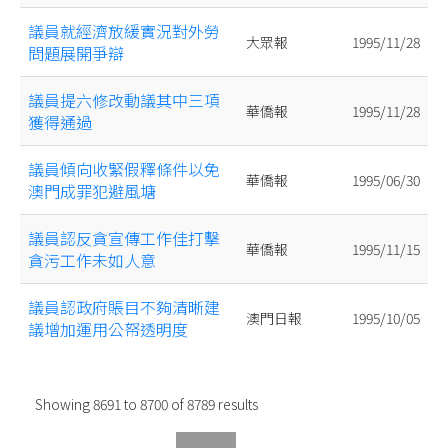
議員就經濟放緩實況對外勞
大眾報
1995/11/28
問題展開爭辯
議員提六修改動議其中三項
華僑報
1995/11/28
獲得通過
議員傾向收緊假釋條件以免
華僑報
1995/06/30
澳門成罪犯避風塘
議員認反貪宣傳工作佳打擊
華僑報
1995/11/15
貪污工作未如人意
議員認政府賬目不夠清晰建
澳門日報
1995/10/05
議增加運用公帑透明度
Showing
8691
to
8700
of
8789
results