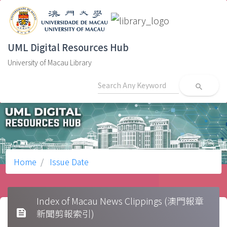
UML Digital Resources Hub
University of Macau Library
search
Home
Issue Date
Index of Macau News Clippings (澳門報章
feed
新聞剪報索引)