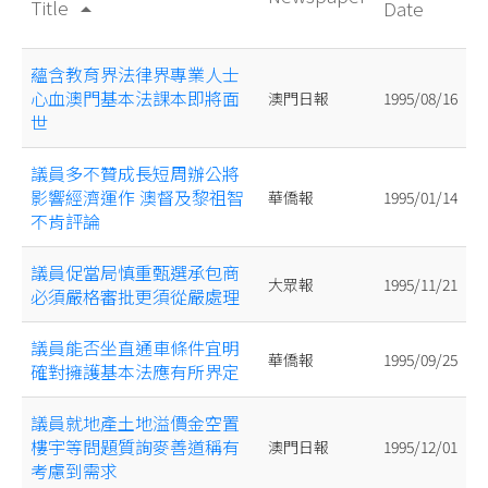
Title
Date
arrow_drop_up
蘊含教育界法律界專業人士
心血澳門基本法課本即將面
澳門日報
1995/08/16
世
議員多不贊成長短周辦公將
影響經濟運作 澳督及黎祖智
華僑報
1995/01/14
不肯評論
議員促當局慎重甄選承包商
大眾報
1995/11/21
必須嚴格審批更須從嚴處理
議員能否坐直通車條件宜明
華僑報
1995/09/25
確對擁護基本法應有所界定
議員就地產土地溢價金空置
樓宇等問題質詢麥善道稱有
澳門日報
1995/12/01
考慮到需求