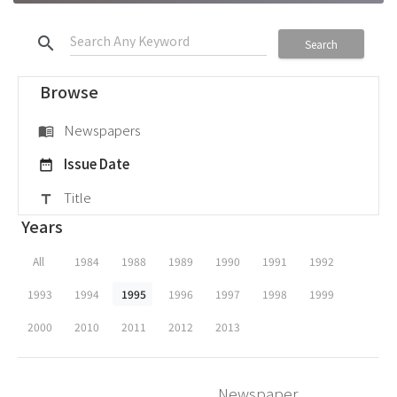
search
Search
Browse
Newspapers
menu_book
Issue Date
date_range
Title
title
Years
All
1984
1988
1989
1990
1991
1992
1993
1994
1995
1996
1997
1998
1999
2000
2010
2011
2012
2013
Newspaper