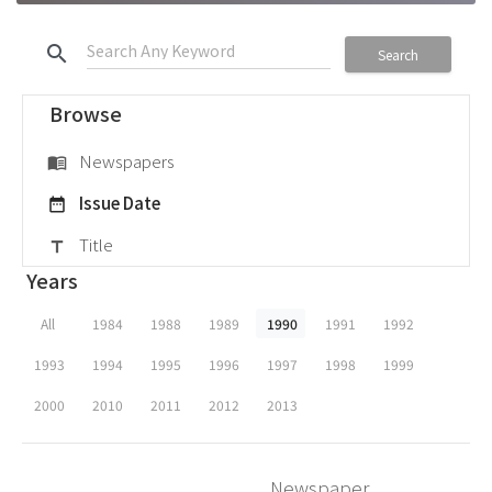
search
Search
Browse
Newspapers
menu_book
Issue Date
date_range
Title
title
Years
All
1984
1988
1989
1990
1991
1992
1993
1994
1995
1996
1997
1998
1999
2000
2010
2011
2012
2013
Newspaper