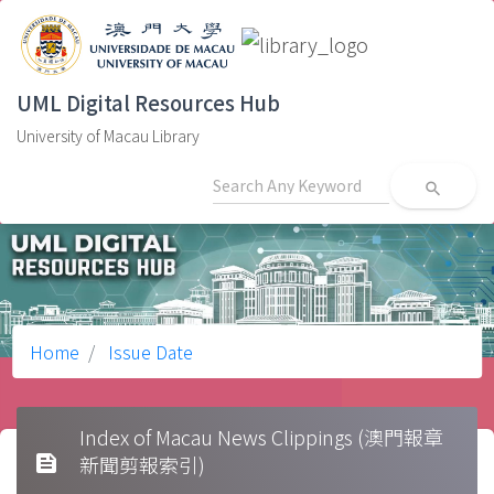
UML Digital Resources Hub
University of Macau Library
search
Home
Issue Date
Index of Macau News Clippings (澳門報章
feed
新聞剪報索引)