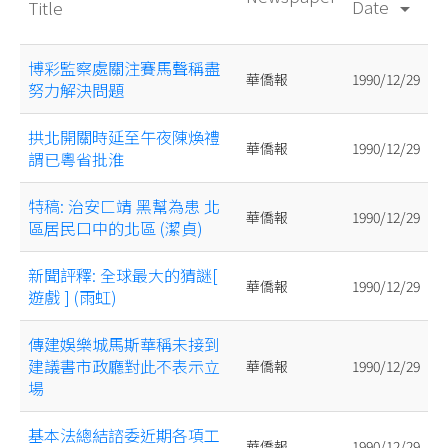
Date
Title
arrow_drop_down
博彩監察處關注賽馬聲稱盡
華僑報
1990/12/29
努力解決問題
拱北開關時延至午夜陳煥禮
華僑報
1990/12/29
謂已粵省批淮
特稿: 治安匚靖 黑幫為患 北
華僑報
1990/12/29
區居民口中的北區 (潔貞)
新聞評釋: 全球最大的猜謎[
華僑報
1990/12/29
遊戲 ] (雨虹)
傳建娛樂城馬斯華稱未接到
建議書市政廳對此不表示立
華僑報
1990/12/29
場
基本法總結諮委近期各項工
華僑報
1990/12/29