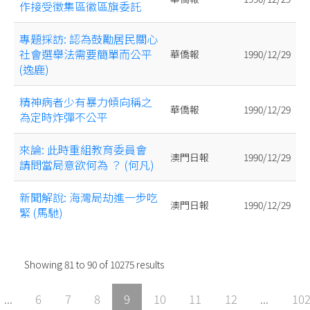
作接受徵集區徽區旗委託
專題採訪: 認為鼓勵居民關心
社會選舉法需要簡單而公平
華僑報
1990/12/29
(逸鹿)
精神病者少有暴力傾向稱之
華僑報
1990/12/29
為定時炸彈不公平
來論: 此時重組教育委員會
澳門日報
1990/12/29
請問當局意欲何為 ？ (何凡)
新聞解說: 海灣局劫進一步吃
澳門日報
1990/12/29
緊 (馬馳)
Showing
81
to
90
of
10275
results
...
6
7
8
9
10
11
12
...
10