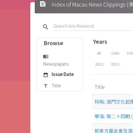
feed
Index of Macau News Clipp
search
Years
Browse
All
1984
19
menu_book
Newspapers
2012
2013
Issue Date
date_range
Title
Title
title
特稿: 澳門文化起儒
學海: 第二十四期 
就東方基金會及澳