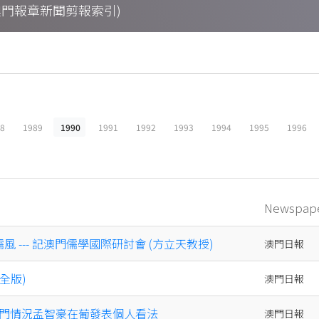
ings (澳門報章新聞剪報索引)
88
1989
1990
1991
1992
1993
1994
1995
1996
Newspap
風 --- 記澳門儒學國際研討會 (方立天教授)
澳門日報
(全版)
澳門日報
門情況孟智豪在葡發表個人看法
澳門日報