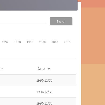
Search
1997
1998
1999
2000
2010
2011
Date
er
arrow_drop_down
1990/12/30
1990/12/30
1990/12/30