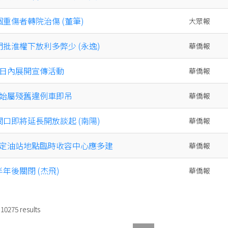
個重傷者轉院治傷 (董筆)
大眾報
門批淮權下放利多弊少 (永逸)
華僑報
日內展開宣傳活動
華僑報
始屬殘舊違例車即吊
華僑報
關口即將延長開放談起 (南陽)
華僑報
定油站地點臨時收容中心應多建
華僑報
半年後關閉 (杰飛)
華僑報
f
10275
results