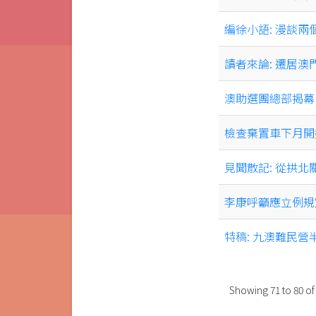
編徐小語: 漫談兩
讀者來論: 遷居澳
澳助選團總部揭幕
檢查棄置車下月開
見聞散記: 從拱北
李康呼籲應立例規
特稿: 九澳難民營
Showing
71
to
80
o