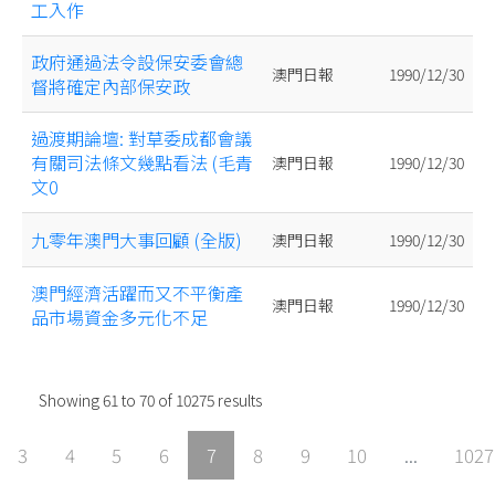
工入作
政府通過法令設保安委會總
澳門日報
1990/12/30
督將確定內部保安政
過渡期論壇: 對草委成都會議
有關司法條文幾點看法 (毛青
澳門日報
1990/12/30
文0
九零年澳門大事回顧 (全版)
澳門日報
1990/12/30
澳門經濟活躍而又不平衡產
澳門日報
1990/12/30
品市場資金多元化不足
Showing
61
to
70
of
10275
results
3
4
5
6
7
8
9
10
...
1027