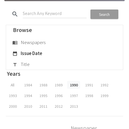
search
Search
Browse
Newspapers
menu_book
Issue Date
date_range
Title
title
Years
All
1984
1988
1989
1990
1991
1992
1993
1994
1995
1996
1997
1998
1999
2000
2010
2011
2012
2013
Newspaper