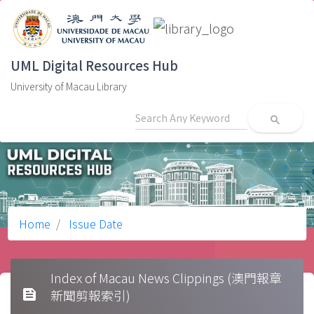
UML Digital Resources Hub
University of Macau Library
search
Home
Issue Date
Index of Macau News Clippings (澳門報章
feed
新聞剪報索引)