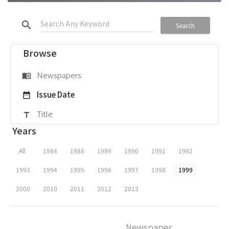
search
Search
Browse
Newspapers
menu_book
Issue Date
date_range
Title
title
Years
All
1984
1988
1989
1990
1991
1992
1993
1994
1995
1996
1997
1998
1999
2000
2010
2011
2012
2013
Newspaper