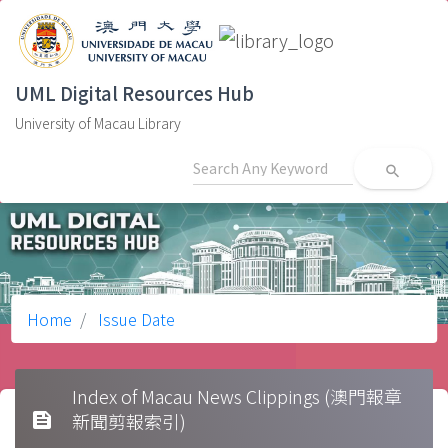
UML Digital Resources Hub
University of Macau Library
search
Home
Issue Date
Index of Macau News Clippings (澳門報章
feed
新聞剪報索引)