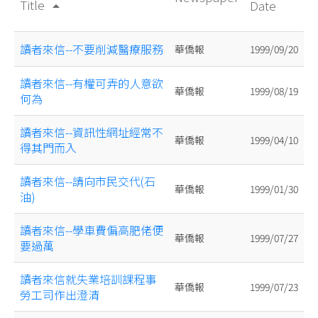
Title
Date
arrow_drop_up
讀者來信--不要削減醫療服務
華僑報
1999/09/20
讀者來信--有權可弄的人意欲
華僑報
1999/08/19
何為
讀者來信--資訊性網址經常不
華僑報
1999/04/10
得其門而入
讀者來信--請向市民交代(石
華僑報
1999/01/30
油)
讀者來信--學車費偏高肥佬便
華僑報
1999/07/27
要過萬
讀者來信就失業培訓課程事
華僑報
1999/07/23
勞工司作出澄清