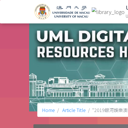
U
Home
Article Title
"2019銀河娛樂