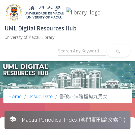
UML Digital Resources Hub
University of Macau Library
search
Home
Issue Date
警破非法賭檔拘九男女
school
Macau Periodical Index (澳門期刊論文索引)