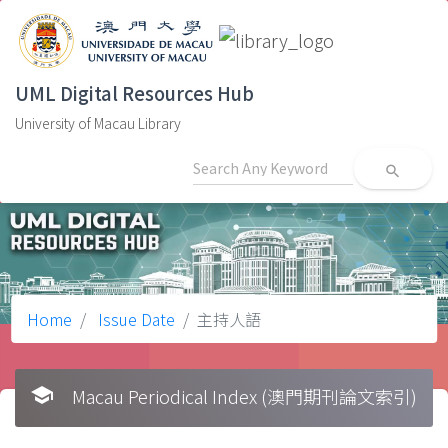
UML Digital Resources Hub
University of Macau Library
search
Home
Issue Date
主持人語
school
Macau Periodical Index (澳門期刊論文索引)