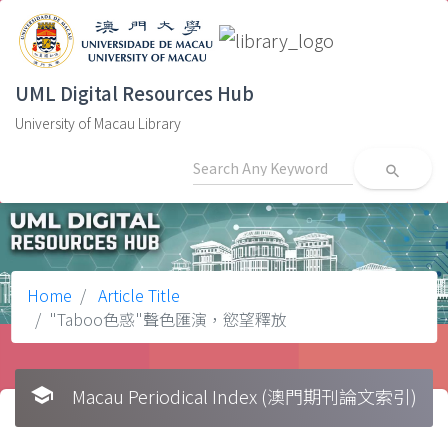
UML Digital Resources Hub
University of Macau Library
search
Home
Article Title
"Taboo色惑"聲色匯演，慾望釋放
school
Macau Periodical Index (澳門期刊論文索引)