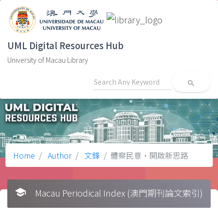
UML Digital Resources Hub
University of Macau Library
search
Home
Author
文鋒
體察民意，開啟新思路
school
Macau Periodical Index (澳門期刊論文索引)