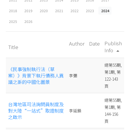
2018
2019
2020
2021
2022
2023
2024
2025
2026
Publish
Author
Date
Title
Info
arrow_drop_up
總第55期,
《民事強制執行法（草
第1期, 第
案）》背景下執行債務人異
李弸
122-143
議之訴的中國化圖景
頁
總第55期,
台灣地區司法詢問員制度及
第1期, 第
對大陸“一站式”取證制度
李延鎖
144-156
之啟示
頁