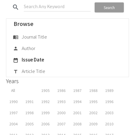
search
Search
Browse
Journal Title
menu_book
Author
person
Issue Date
date_range
Article Title
title
Years
All
1905
1986
1987
1988
1989
1990
1991
1992
1993
1994
1995
1996
1997
1998
1999
2000
2001
2002
2003
2004
2005
2006
2007
2008
2009
2010
2011
2012
2013
2014
2015
2016
2017