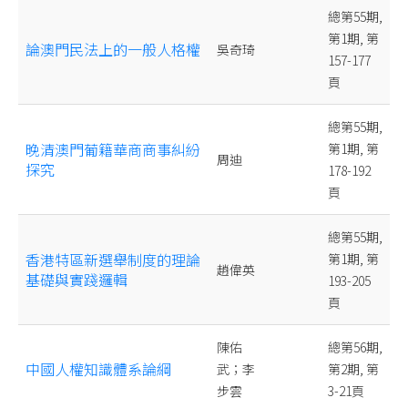
總第55期,
第1期, 第
論澳門民法上的一般人格權
吳奇琦
157-177
頁
總第55期,
晚清澳門葡籍華商商事糾紛
第1期, 第
周迪
探究
178-192
頁
總第55期,
香港特區新選舉制度的理論
第1期, 第
趙偉英
基礎與實踐邏輯
193-205
頁
陳佑
總第56期,
中國人權知識體系論綱
武；李
第2期, 第
步雲
3-21頁