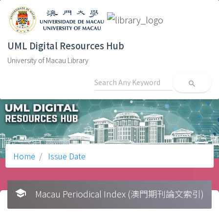
UML Digital Resources Hub
University of Macau Library
search
Home
Issue Date
school
Macau Periodical Index (澳門期刊論文索引)