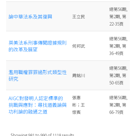
總第56期,
論中華法系及其復興
王立民
第2期, 第
22-35頁
總第56期,
英美法系刑事傳聞證據規則
何邦武
第2期, 第
的改革及展望
36-49頁
總第56期,
濫用職權罪罪過形式類型性
周銘川
第2期, 第
研究
50-65頁
AIGC對發明人認定標準的
張惠
總第56期,
挑戰與應對：尋找道義論與
彬；王
第2期, 第
功利論的融通之道
懷賓
66-79頁
Showing
981
to
990
of
1118
results