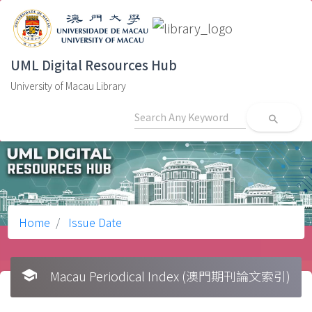
UML Digital Resources Hub
University of Macau Library
search
Home
Issue Date
school
Macau Periodical Index (澳門期刊論文索引)