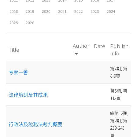
2018
2019
2020
2021
2022
2023
2024
2025
2026
Author
Date
Publish
Title
Info
arrow_drop_down
第7期, 第
考察一瞥
8-9頁
第5期, 第
法律培訓及其成果
113頁
總第12期,
第2期, 第
行政法及稅務法裁判概要
239-243
頁