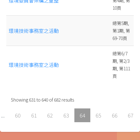
環境委員會架構之重整
第4期, 第
10頁
總第5期,
環境技術事務室之活動
第1期, 第
69-70頁
總第6/7
期, 第2/3
環境技術事務室之活動
期, 第111
頁
Showing
631
to
640
of
682
results
...
60
61
62
63
64
65
66
67