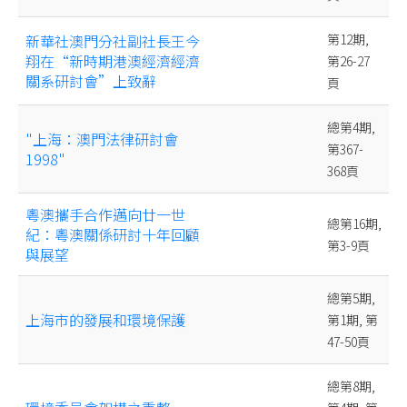
新華社澳門分社副社長王今
第12期,
翔在“新時期港澳經濟經濟
第26-27
關系研討會”上致辭
頁
總第4期,
"上海：澳門法律研討會
第367-
1998"
368頁
粵澳攜手合作邁向廿一世
總第16期,
紀：粵澳關係研討十年回顧
第3-9頁
與展望
總第5期,
上海市的發展和環境保護
第1期, 第
47-50頁
總第8期,