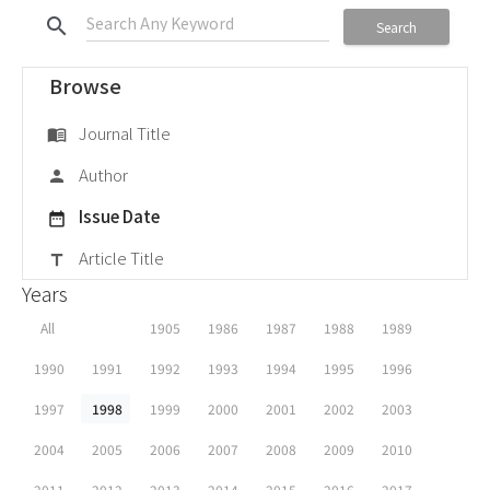
search
Search
Browse
Journal Title
menu_book
Author
person
Issue Date
date_range
Article Title
title
Years
All
1905
1986
1987
1988
1989
1990
1991
1992
1993
1994
1995
1996
1997
1998
1999
2000
2001
2002
2003
2004
2005
2006
2007
2008
2009
2010
2011
2012
2013
2014
2015
2016
2017