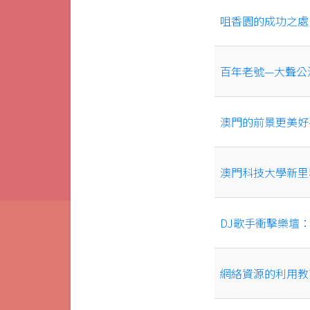
咀香園的成功之處
百年老號—大聲公
澳門的前景更美好
澳門科技大學新里
DJ歌手衝擊樂壇
網絡資源的利用教