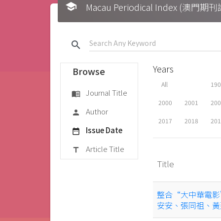
school
Macau Periodical Index (澳門
search
Years
Browse
All
19
Journal Title
menu_book
2000
2001
20
Author
person
2017
2018
20
Issue Date
date_range
Article Title
title
Title
整合“大中華電影
安安、張同祖、黃