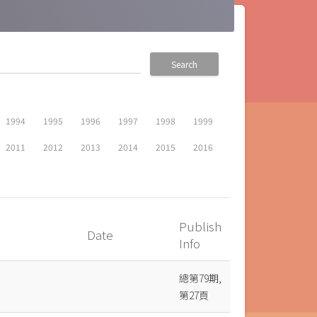
Search
1994
1995
1996
1997
1998
1999
2011
2012
2013
2014
2015
2016
Publish
Date
_up
Info
總第79期,
第27頁