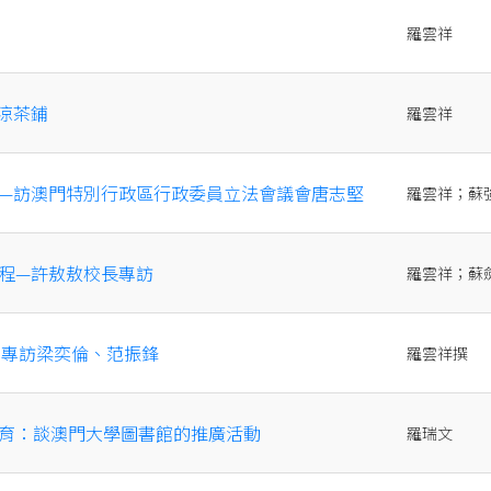
羅雲祥
涼茶鋪
羅雲祥
—訪澳門特別行政區行政委員立法會議會唐志堅
羅雲祥；蘇
程—許敖敖校長專訪
羅雲祥；蘇
：專訪梁奕倫、范振鋒
羅雲祥撰
育：談澳門大學圖書館的推廣活動
羅瑞文