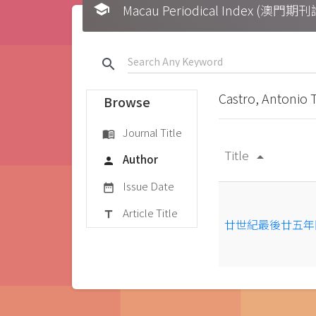
school
Macau Periodical Index (澳門
search
Castro, Antonio 
Browse
Journal Title
menu_book
Title
arrow_drop_up
Author
person
Issue Date
date_range
Article Title
title
廿世紀最後廿五年