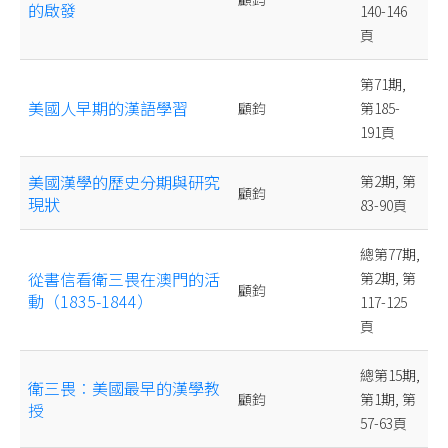
的啟發
140-146
頁
第71期,
美國人早期的漢語學習
顧鈞
第185-
191頁
美國漢學的歷史分期與研究
第2期, 第
顧鈞
現狀
83-90頁
總第77期,
從書信看衛三畏在澳門的活
第2期, 第
顧鈞
動（1835-1844）
117-125
頁
總第15期,
衛三畏︰美國最早的漢學教
顧鈞
第1期, 第
授
57-63頁