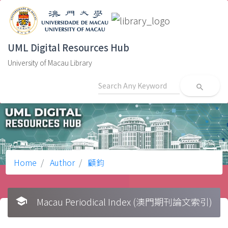
UML Digital Resources Hub
University of Macau Library
search
Home
Author
顧鈞
school
Macau Periodical Index (澳門期刊論文索引)