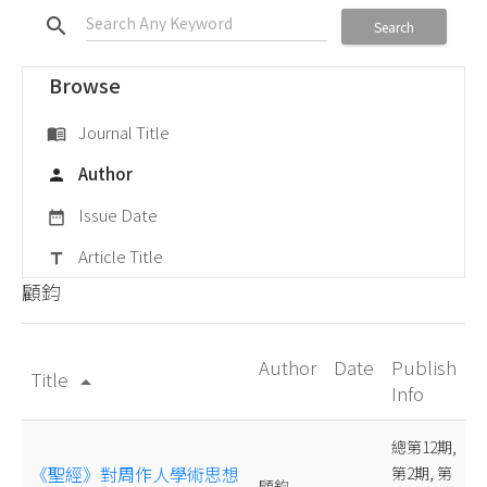
search
Search
Browse
Journal Title
menu_book
Author
person
Issue Date
date_range
Article Title
title
顧鈞
Author
Date
Publish
Title
arrow_drop_up
Info
總第12期,
《聖經》對周作人學術思想
第2期, 第
顧鈞