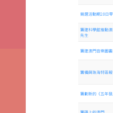
競選活動期28日
籌建科學館推動澳
先生
籌建澳門音樂圖書
籌備與珠海特區報
籌劃新的《五年發
籌碼上的澳門