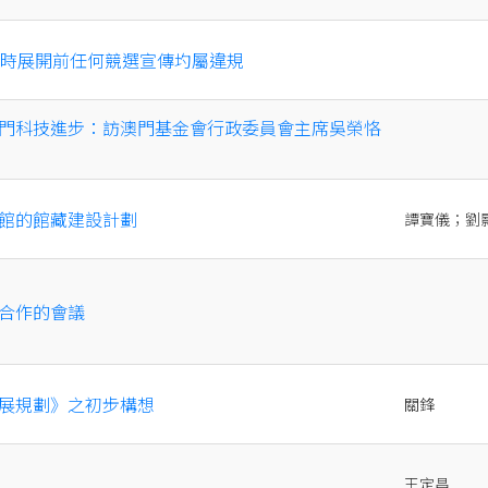
零時展開前任何競選宣傳圴屬違規
門科技進步：訪澳門基金會行政委員會主席吳榮恪
館的館藏建設計劃
譚寶儀；劉
合作的會議
展規劃》之初步構想
關鋒
王定昌