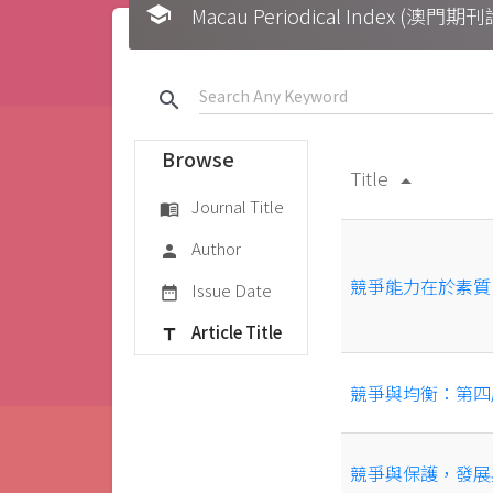
school
Macau Periodical Index (澳門
search
Browse
Title
arrow_drop_up
Journal Title
menu_book
Author
person
競爭能力在於素質
Issue Date
date_range
Article Title
title
競爭與均衡：第四
競爭與保護，發展