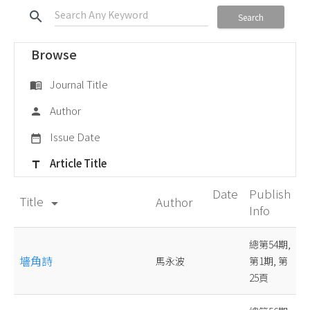
search
Search
Browse
Journal Title
menu_book
Author
person
Issue Date
date_range
Article Title
title
Date
Publish
Title
Author
arrow_drop_down
Info
總第54期,
墻角詩
馬永波
第1期, 第
25頁