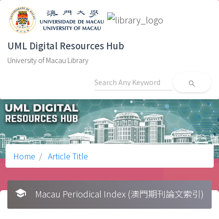
UML Digital Resources Hub
University of Macau Library
search
Home
Article Title
school
Macau Periodical Index (澳門期刊論文索引)