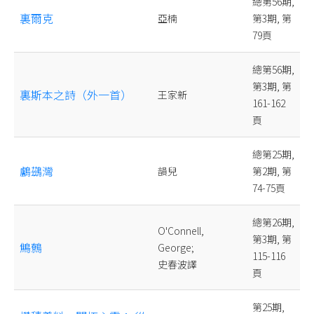
總第56期,
裏爾克
亞楠
第3期, 第
79頁
總第56期,
第3期, 第
裏斯本之詩（外一首）
王家新
161-162
頁
總第25期,
鸕鷀灣
韻兒
第2期, 第
74-75頁
總第26期,
O'Connell,
第3期, 第
鷦鷯
George;
115-116
史春波譯
頁
第25期,