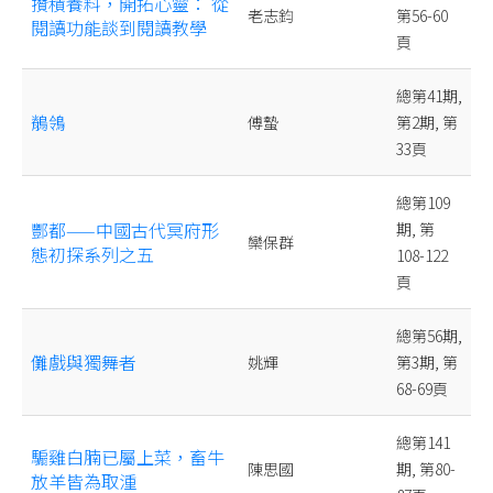
攢積養料，開拓心靈： 從
老志鈞
第56-60
閱讀功能談到閱讀教學
頁
總第41期,
鶺鴒
傅蟄
第2期, 第
33頁
總第109
酆都——中國古代冥府形
期, 第
欒保群
態初探系列之五
108-122
頁
總第56期,
儺戲與獨舞者
姚輝
第3期, 第
68-69頁
總第141
騸雞白腩已屬上菜，畜牛
陳思國
期, 第80-
放羊皆為取湩