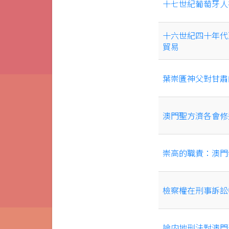
十七世紀葡萄牙人
十六世紀四十年代
貿易
葉崇匱神父對甘肅
澳門聖方濟各會修
崇高的職責：澳門
檢察權在刑事訴訟
論内地刑法對澳門