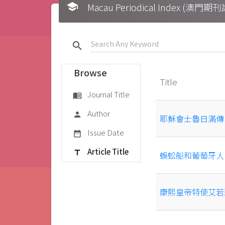
school
Macau Periodical Index (澳門
search
Browse
Title
Journal Title
menu_book
Author
person
耶穌會士魯日滿傳
Issue Date
date_range
Article Title
title
蜈蚣船和葡萄牙人
康熙皇帝特使艾若