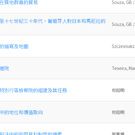
在巽他群島的貿易
Souza, G
至十七世紀三十年代，葡萄牙人對日本和馬尼拉的
Souza, G
的描寫及地圖
Szczesnia
道院
Teixeira,
特別行區檢察院的組建及其任務
何超明
中的地位和價值取向
何超明
刑法中的刑罰易科制度的借鑑
劉憲權